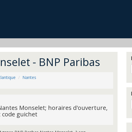
selet - BNP Paribas
tlantique
Nantes
antes Monselet; horaires d'ouverture,
t code guichet