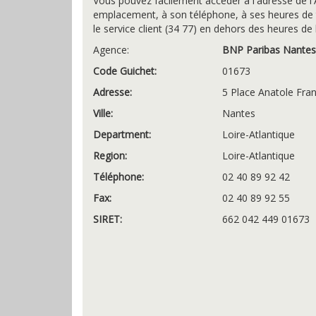
Vous pouvez facilement accéder à l'adresse de 
emplacement, à son téléphone, à ses heures de t
le service client (34 77) en dehors des heures de
Agence:
BNP Paribas Nantes
Code Guichet:
01673
Adresse:
5 Place Anatole Fra
Ville:
Nantes
Department:
Loire-Atlantique
Region:
Loire-Atlantique
Téléphone:
02 40 89 92 42
Fax:
02 40 89 92 55
SIRET:
662 042 449 01673