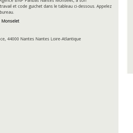
l'Agence BNP Paribas Nantes Monselet, à son
ravail et code guichet dans le tableau ci-dessous. Appelez
 bureau.
 Monselet
nce, 44000 Nantes
Nantes
Loire-Atlantique